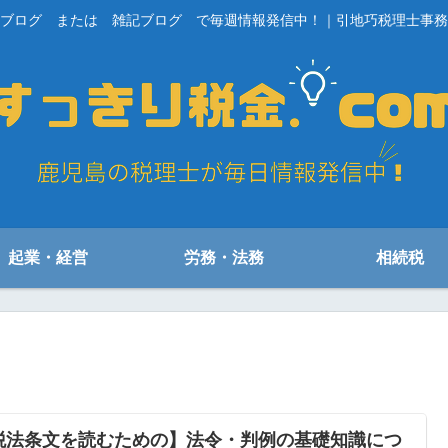
ブログ または 雑記ブログ で毎週情報発信中！｜引地巧税理士事務
起業・経営
労務・法務
相続税
税法条文を読むための】法令・判例の基礎知識につ