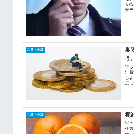
り抜
がテ
期
税務・会計
う
皆さ
消費
しよ
度に
棚
税務・会計
皆さ
仕方
士 