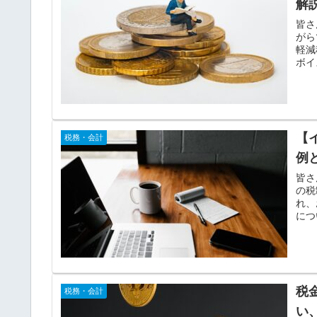
解
皆さ
がら
軽減
ボイ
【
税務・会計
例
皆さ
の税
れ、
につ
税
税務・会計
い