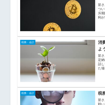
皆さ
つい
斥期
利が
消
税務・会計
よ
皆さ
定納
話し
た場
税
税務・会計
皆さ
戦い