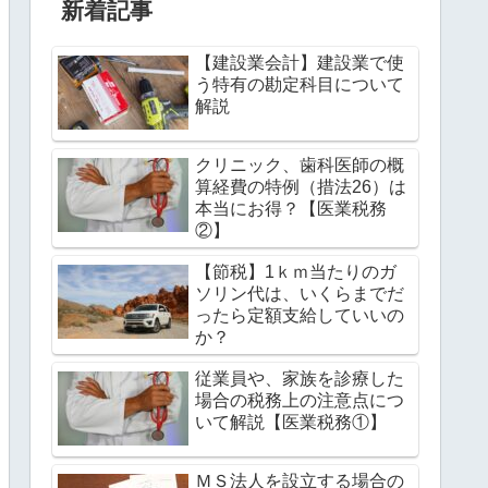
新着記事
【建設業会計】建設業で使
う特有の勘定科目について
解説
クリニック、歯科医師の概
算経費の特例（措法26）は
本当にお得？【医業税務
②】
【節税】1ｋｍ当たりのガ
ソリン代は、いくらまでだ
ったら定額支給していいの
か？
従業員や、家族を診療した
場合の税務上の注意点につ
いて解説【医業税務①】
ＭＳ法人を設立する場合の