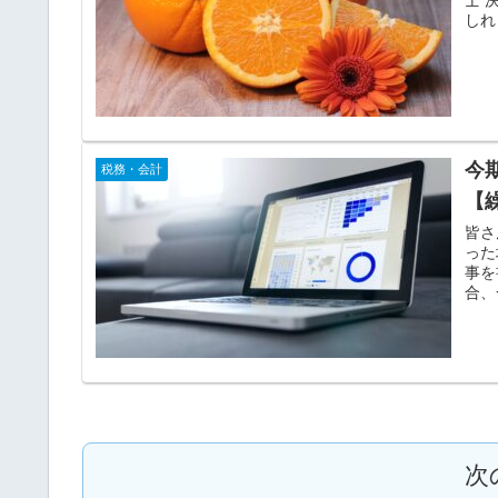
しれ
今
税務・会計
【
皆さ
った
事を
合、
次