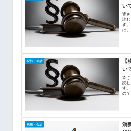
い
皆さ
読む
す。
は、
【
税務・会計
い
皆さ
読む
す。
の？
消
税務・会計