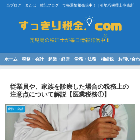
当ブログ または 雑記ブログ で毎週情報発信中！｜引地巧税理士事務所
ホーム
税務・会計
起業・経営
労務・法務
相続税
お問い合わ
従業員や、家族を診療した場合の税務上の
注意点について解説【医業税務①】
税務・会計