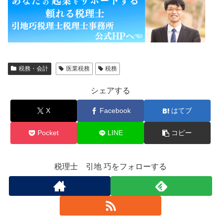
税務・会計
医業税務
税務
シェアする
X
Facebook
はてブ
Pocket
LINE
コピー
税理士 引地 巧をフォローする