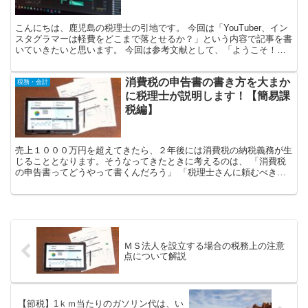
こんにちは、鹿児島の税理士の引地です。 今回は「YouTuber、イン
スタグラマーは軽費をどこまで落とせるか？」という内容で記事を書
いていきたいと思います。 今回は参考文献として、「ようこそ！フ
リーランス１年生 ぶっちゃけ知らないと損する税...
消費税の申告書の書き方を大まか
税務・会計
に税理士が説明します！【簡易課
税編】
売上１０００万円を超えてきたら、２年後には消費税の納税義務が生
じることとなります。そうなってきたときに考えるのは、 「消費税
の申告書ってどうやって書くんだろう」 「税理士さんに頼むべきな
のかな？」 そういう疑問が生じますよね。 今回は個人事...
ＭＳ法人を設立する場合の税務上の注意
点について解説
【節税】1ｋｍ当たりのガソリン代は、い