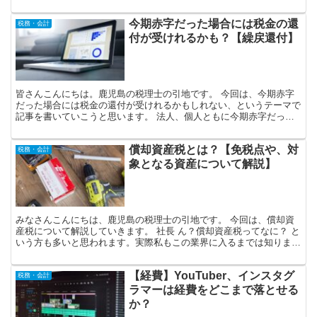
考文献は【（実例） 耐用年数総覧（著者 安間昭雄、坂元...
今期赤字だった場合には税金の還
税務・会計
付が受けれるかも？【繰戻還付】
皆さんこんにちは。鹿児島の税理士の引地です。 今回は、今期赤字
だった場合には税金の還付が受けれるかもしれない、というテーマで
記事を書いていこうと思います。 法人、個人ともに今期赤字だった
場合、一定の要件に該当する場合には、「欠損金の繰越控除...
償却資産税とは？【免税点や、対
税務・会計
象となる資産について解説】
みなさんこんにちは、鹿児島の税理士の引地です。 今回は、償却資
産税について解説していきます。 社長 ん？償却資産税ってなに？ と
いう方も多いと思われます。実際私もこの業界に入るまでは知りませ
んでした。正確に言うと「償却資産税」という税目はな...
【経費】YouTuber、インスタグ
税務・会計
ラマーは経費をどこまで落とせる
か？