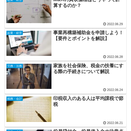
算するのか？
2022.06.29
事業再構築補助金を申請しよう！
起業・経営
【要件とポイントを解説】
2022.06.28
家族を社会保険、税金の扶養にす
労務・法務
る際の手続きについて解説
2022.06.24
印税収入のある人は平均課税で節
税務・会計
税
2022.06.21