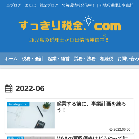
当ブログ または 雑記ブログ で毎週情報発信中！｜引地巧税理士事務所
ホーム
税務・会計
起業・経営
労務・法務
相続税
お問い合わ
2022-06
起業する前に、事業計画を練ろ
Uncategorized
う！
2022.06.30
M&Aの買収価格はどうやって計
起業・経営