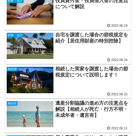
役員貸付金・役員借入金の注意点
税務・会計
について解説
2022.06.19
自宅を譲渡した場合の節税規定を
税務・会計
紹介【居住用財産の特別控除】
2022.06.16
相続した実家を譲渡した場合の節
相続税
税規定について説明します！
2022.06.15
遺産分割協議の進め方の注意点を
相続税
解説【相続人が死亡・行方不明・
未成年者・遺言有】
2022.06.11