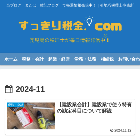
当ブログ または 雑記ブログ で毎週情報発信中！｜引地巧税理士事務所
ホーム
税務・会計
起業・経営
労務・法務
相続税
お問い合わ
2024-11
【建設業会計】建設業で使う特有
税務・会計
の勘定科目について解説
2024.11.12