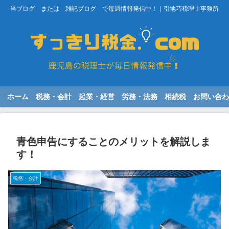
当ブログ または 雑記ブログ で毎週情報発信中！｜引地巧税理士事務所
ホーム
税務・会計
起業・経営
労務・法務
相続税
お問い合わ
青色申告にすることのメリットを解説しま
す！
税務・会計