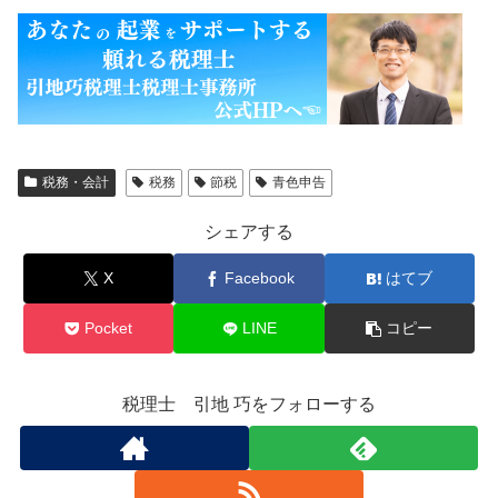
税務・会計
税務
節税
青色申告
シェアする
X
Facebook
はてブ
Pocket
LINE
コピー
税理士 引地 巧をフォローする