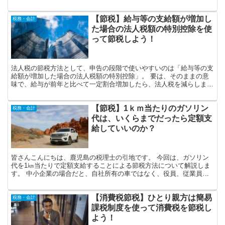
の点を説明していきますね！☆ インボイス制度のそもそも...
【節税】給与等の支給額が増加し
税務・会計
た場合の法人税額の特別控除を使
って節税しよう！
法人税の節税方法として、申告の段階で使いやすいのは「給与等の支
給額が増加した場合の法人税額の特別控除」。 要は、そのままの意
味で、給与が前年と比べて一定割合増加したら、法人税を減らします
よ～という制度です。 岸田内閣でも、賃上税制をプッシュ...
【節税】1ｋｍ当たりのガソリン
税務・会計
代は、いくらまでだったら定額支
給していいのか？
皆さんこんにちは、鹿児島の税理士の引地です。 今回は、ガソリン
代を1㎞当たりで定額支給することによる節税方法について解説しま
す。 中小企業の場合だと、自社所有の車ではなく、役員、従業員所
有の車を利用してお客様先に訪問してもらっているケースも...
【消費税節税】ひとり親方は簡易
税務・会計
課税制度を使って消費税を節税し
よう！