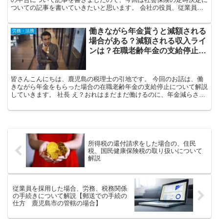
ついての記事を書いていきたいと思います。 会社の役員、従業員に
社会保険加入者がいる場合には、毎年７月１０日までに「算...
働きながら年金貰うと減額される
労務・法務
場合がある？減額される収入ライ
ンは？在職老齢年金の支給停止に
ついて解説
皆さんこんにちは、鹿児島の税理士の引地です。 今回のお話は、働
きながら年金をもらった場合の在職老齢年金の支給停止について解説
していきます。 社長 え？おれはまだまだ働けるのに、年金減らされ
るのかよ！ 引地税理士 まあまあ...一応、そういう...
所得税の還付請求をした場合の、住民
税、国民健康保険税の取り扱いについて
解説
従業員を採用した場合、労務、税務関係
の手続きについて解説【郵送での手続の
仕方 鹿児島市の管轄の場合】