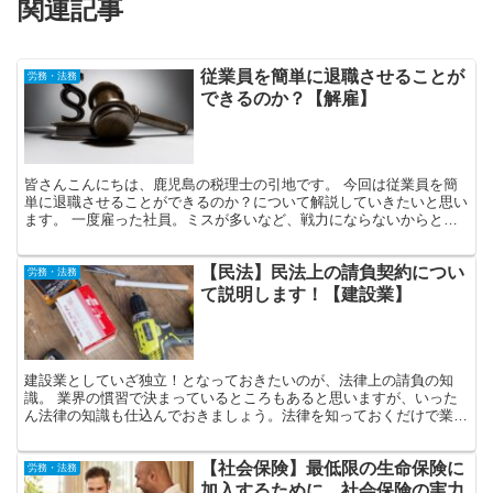
関連記事
従業員を簡単に退職させることが
労務・法務
できるのか？【解雇】
皆さんこんにちは、鹿児島の税理士の引地です。 今回は従業員を簡
単に退職させることができるのか？について解説していきたいと思い
ます。 一度雇った社員。ミスが多いなど、戦力にならないからとい
って簡単に退職させることが法律上可能なのか、経営者の皆...
【民法】民法上の請負契約につい
労務・法務
て説明します！【建設業】
建設業としていざ独立！となっておきたいのが、法律上の請負の知
識。 業界の慣習で決まっているところもあると思いますが、いった
ん法律の知識も仕込んでおきましょう。法律を知っておくだけで業界
の慣習の意味も分かってきます。 今回は、「ビジネス法務実...
【社会保険】最低限の生命保険に
労務・法務
加入するために、社会保険の実力