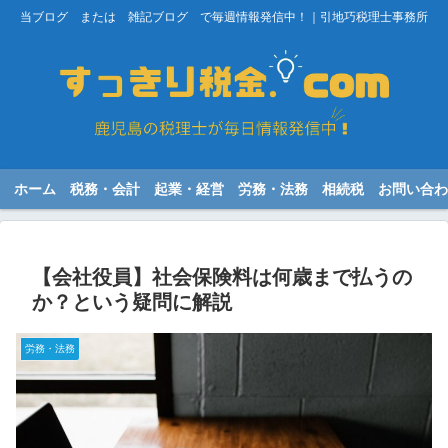
当ブログ または 雑記ブログ で毎週情報発信中！｜引地巧税理士事務所
ホーム
税務・会計
起業・経営
労務・法務
相続税
お問い合わ
【会社役員】社会保険料は何歳まで払うの
か？という疑問に解説
労務・法務