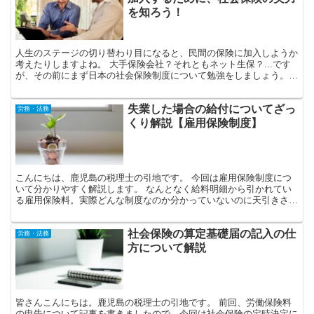
を知ろう！
人生のステージの切り替わり目になると、民間の保険に加入しようか
考えたりしますよね。 大手保険会社？それともネット生保？...です
が、その前にまず日本の社会保険制度について勉強をしましょう。
今回の参考文献として「どんな家庭でも生命保険料は月...
失業した場合の給付についてざっ
労務・法務
くり解説【雇用保険制度】
こんにちは、鹿児島の税理士の引地です。 今回は雇用保険制度につ
いて分かりやすく解説します。 なんとなく給料明細から引かれてい
る雇用保険料。実際どんな制度なのか分かっていないのに天引きされ
ている節があります。 なんとなく失業したら給付金貰えそ...
社会保険の算定基礎届の記入の仕
労務・法務
方について解説
皆さんこんにちは。鹿児島の税理士の引地です。 前回、労働保険料
の申告について記事を書きましたので、今回は社会保険の定時決定に