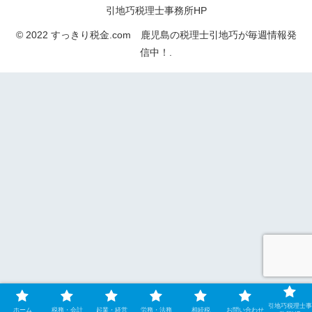
引地巧税理士事務所HP
© 2022 すっきり税金.com 鹿児島の税理士引地巧が毎週情報発
信中！.
引地巧税理士事
ホーム
税務・会計
起業・経営
労務・法務
相続税
お問い合わせ