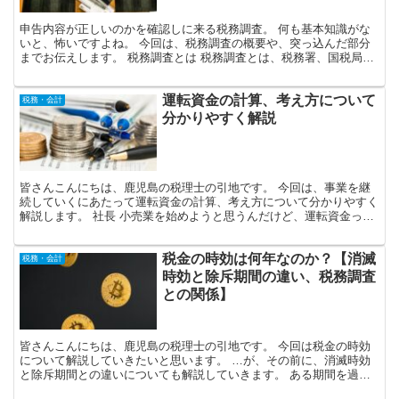
申告内容が正しいのかを確認しに来る税務調査。 何も基本知識がな
いと、怖いですよね。 今回は、税務調査の概要や、突っ込んだ部分
までお伝えします。 税務調査とは 税務調査とは、税務署、国税局が
申告内容を帳簿などで確認し、誤りがあれば是正を求める...
運転資金の計算、考え方について
税務・会計
分かりやすく解説
皆さんこんにちは、鹿児島の税理士の引地です。 今回は、事業を継
続していくにあたって運転資金の計算、考え方について分かりやすく
解説します。 社長 小売業を始めようと思うんだけど、運転資金って
いくら必要かな？ 引地税理士 当初、事業を回していく...
税金の時効は何年なのか？【消滅
税務・会計
時効と除斥期間の違い、税務調査
との関係】
皆さんこんにちは、鹿児島の税理士の引地です。 今回は税金の時効
について解説していきたいと思います。 …が、その前に、消滅時効
と除斥期間との違いについても解説していきます。 ある期間を過ぎ
たら権利が消失することを、一般的には「時効」とイメージ...