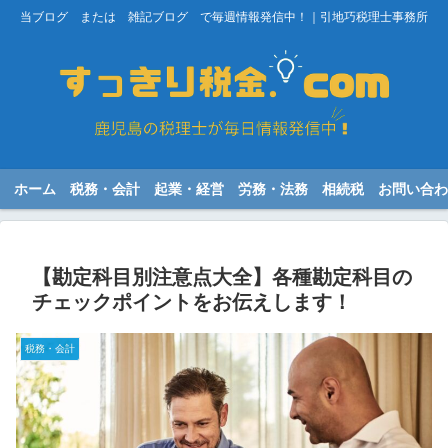
当ブログ または 雑記ブログ で毎週情報発信中！｜引地巧税理士事務所
ホーム
税務・会計
起業・経営
労務・法務
相続税
お問い合わ
【勘定科目別注意点大全】各種勘定科目の
チェックポイントをお伝えします！
税務・会計