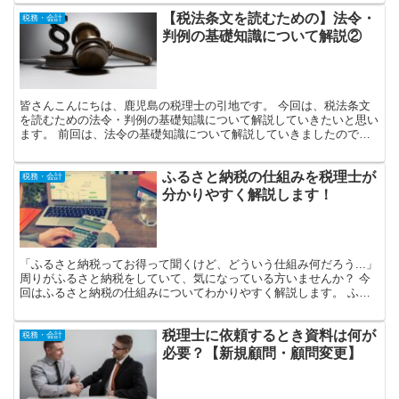
【税法条文を読むための】法令・
税務・会計
判例の基礎知識について解説②
皆さんこんにちは、鹿児島の税理士の引地です。 今回は、税法条文
を読むための法令・判例の基礎知識について解説していきたいと思い
ます。 前回は、法令の基礎知識について解説していきましたので、
今回は、判例の基礎知識について解説していきます（前回の...
ふるさと納税の仕組みを税理士が
税務・会計
分かりやすく解説します！
「ふるさと納税ってお得って聞くけど、どういう仕組み何だろう...」
周りがふるさと納税をしていて、気になっている方いませんか？ 今
回はふるさと納税の仕組みについてわかりやすく解説します。 ふる
さと納税とは 「ふるさと納税」と聞くと、納税する...
税理士に依頼するとき資料は何が
税務・会計
必要？【新規顧問・顧問変更】