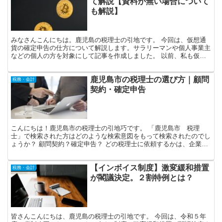
ディカル・サービス法人」の略称で、医薬品・材料の仕入...
仮想通貨の確定申告の仕方につい
税務・会計
て解説【資料が無い場合について
も解説】
みなさんこんにちは。鹿児島の税理士の引地です。 今回は、仮想通
貨の確定申告の仕方について解説します。サラリーマンや個人事業主
などの個人の方を対象にして記事を作成しました。 以前、私も仮想
通貨をとある方からプレゼントされまして、別に売却もせず...
鹿児島市の税理士の選び方｜顧問
税務・会計
契約・確定申告
こんにちは！鹿児島市の税理士の引地巧です。 「鹿児島市 税理
士」で検索された方はどのような検索意図をもって検索されたのでし
ょうか？ 顧問契約？確定申告？ どの税理士に依頼するかは、企業経
営において、はたまた確定申告単体の依頼においてとても重...
【インボイス制度】激変緩和措置
税務・会計
が閣議決定。２割特例とは？