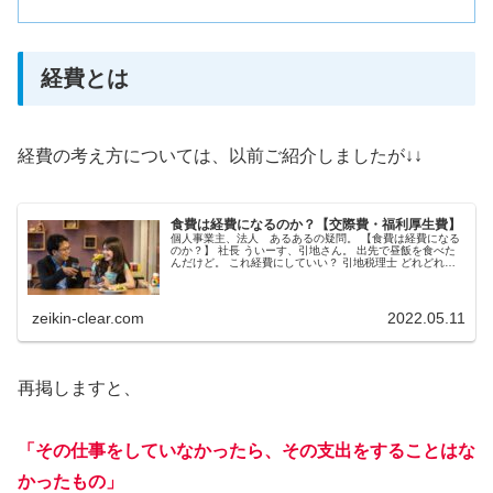
経費とは
経費の考え方については、以前ご紹介しましたが↓↓
食費は経費になるのか？【交際費・福利厚生費】
個人事業主、法人 あるあるの疑問。 【食費は経費になる
のか？】 社長 ういーす、引地さん。 出先で昼飯を食べた
んだけど。 これ経費にしていい？ 引地税理士 どれどれ。
これ一人で食べてますよね（笑） これはダメですよ 記帳代
行のお客様で困る...
zeikin-clear.com
2022.05.11
再掲しますと、
「その仕事をしていなかったら、その支出をすることはな
かったもの」