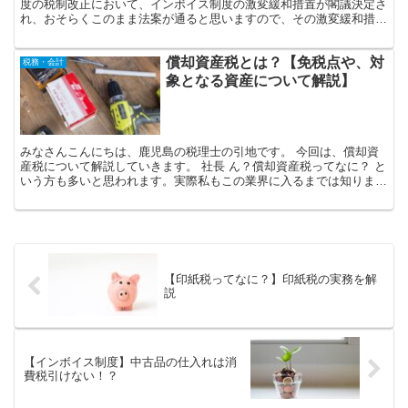
皆さんこんにちは、鹿児島の税理士の引地です。 今回は、令和５年
度の税制改正において、インボイス制度の激変緩和措置が閣議決定さ
れ、おそらくこのまま法案が通ると思いますので、その激変緩和措置
について解説していきたいと思います。 インボイス制度と...
償却資産税とは？【免税点や、対
税務・会計
象となる資産について解説】
みなさんこんにちは、鹿児島の税理士の引地です。 今回は、償却資
産税について解説していきます。 社長 ん？償却資産税ってなに？ と
いう方も多いと思われます。実際私もこの業界に入るまでは知りませ
んでした。正確に言うと「償却資産税」という税目はな...
【印紙税ってなに？】印紙税の実務を解
説