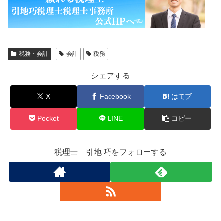
税務・会計
会計
税務
シェアする
X
Facebook
はてブ
Pocket
LINE
コピー
税理士 引地 巧をフォローする