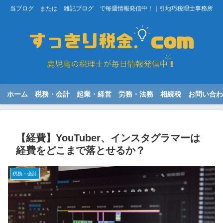
当ブログ または 雑記ブログ で毎週情報発信中！｜引地巧税理士事務所
ホーム
税務・会計
起業・経営
労務・法務
相続税
お問い合わ
【経費】YouTuber、インスタグラマーは
経費をどこまで落とせるか？
税務・会計