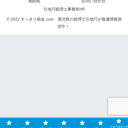
起業・経営
労務・法務
相続税
お問い合わせ
引地巧税理士事務所HP
© 2022 すっきり税金.com 鹿児島の税理士引地巧が毎週情報発
信中！.
引地巧税理士事