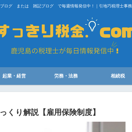
ブログ または 雑記ブログ で毎週情報発信中！｜引地巧税理士事務
起業・経営
労務・法務
相続税
っくり解説【雇用保険制度】