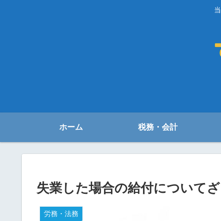
当
ホーム
税務・会計
失業した場合の給付についてざ
労務・法務