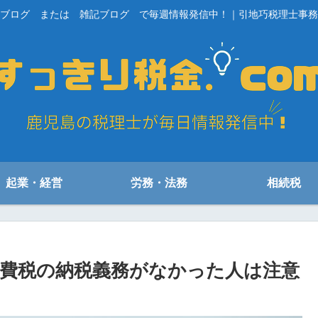
ブログ または 雑記ブログ で毎週情報発信中！｜引地巧税理士事務
起業・経営
労務・法務
相続税
費税の納税義務がなかった人は注意