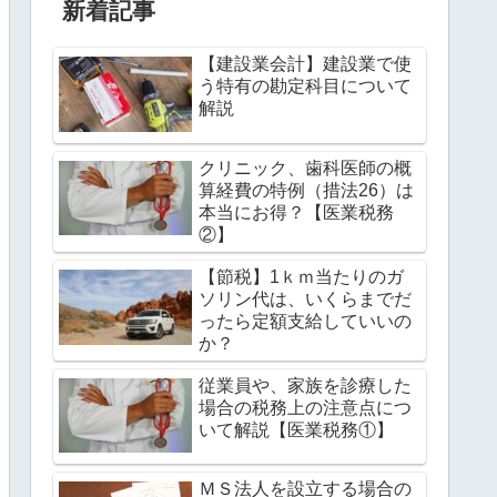
新着記事
【建設業会計】建設業で使
う特有の勘定科目について
解説
クリニック、歯科医師の概
算経費の特例（措法26）は
本当にお得？【医業税務
②】
【節税】1ｋｍ当たりのガ
ソリン代は、いくらまでだ
ったら定額支給していいの
か？
従業員や、家族を診療した
場合の税務上の注意点につ
いて解説【医業税務①】
ＭＳ法人を設立する場合の